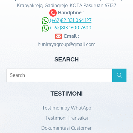
Krapyakrejo, Gadingrejo, KOTA Pasuruan 67137
Handphne :
(+62)82 331 064 127
(+62)813 1600 7600
Email :
hunirayagroup@gmail.com
SEARCH
Search
Search
for:
TESTIMONI
Testimoni by WhatApp
Testimoni Transaksi
Dokumentasi Customer