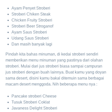
Ayam Penyet Stroberi
Stroberi Chiken Steak
Chicken Fruity Stroberi
Stroberi Beer Stroganof
Ayam Saus Stroberi
Udang Saus Stroberi
Dan masih banyak lagi
Pindah kita bahas minuman, di kedai stroberi sendiri
memberikan menu minuman yang pastinya dari olahan
stroberi. Mulai dari jus stroberi biasa sampai campuran
jus stroberi dengan buah lainnya. Buat kamu yang doyan
sama desert, disini kamu bakal ditemuin sama berbagai
macam desert menggoda. Nih beberapa menu nya :
Pancake stroberi Cheese
Tusuk Stroberi Coklat
Javaness Delight Stroberi