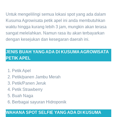
Untuk mengelilingi semua lokasi spot yang ada dalam
Kusuma Agrowisata petik apel ini anda membutuhkan
waktu hingga kurang lebih 3 jam, mungkin akan terasa
sangat melelahkan. Namun rasa itu akan terbayarkan
dengan kesejukan dan kesegaran daerah ini.
JENIS BUAH YANG ADA DI KUSUMA AGROWISATA
PETIK APEL
Petik Apel
Petik/panen Jambu Merah
Petik/Panen Jeruk
Petik Strawberry
Buah Naga
Berbagai sayuran Hidroponik
WAHANA SPOT SELFIE YANG ADA DI KUSUMA