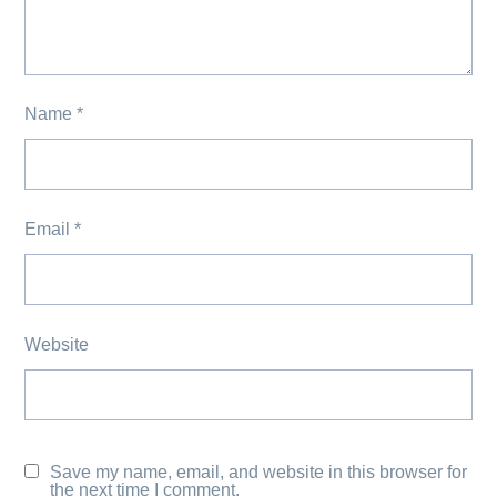
Name
*
Email
*
Website
Save my name, email, and website in this browser for
the next time I comment.