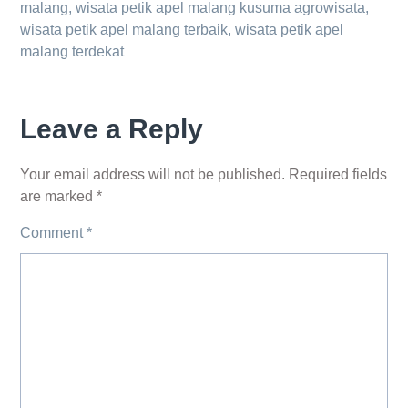
malang
,
wisata petik apel malang kusuma agrowisata
,
wisata petik apel malang terbaik
,
wisata petik apel
malang terdekat
Leave a Reply
Your email address will not be published.
Required fields
are marked
*
Comment
*