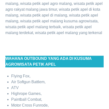
WAHANA OUTBOUND YANG ADA DI KUSUMA
AGROWISATA PETIK APEL
Flying Fox,
Air Softgun Battlem,
ATV
Highrope Games,
Paintball Combat,
Motor Cross Funrode,