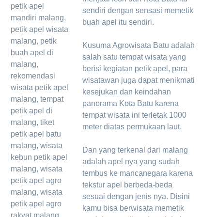
sendiri dengan sensasi memetik
buah apel itu sendiri.
Kusuma Agrowisata Batu adalah
salah satu tempat wisata yang
berisi kegiatan petik apel, para
wisatawan juga dapat menikmati
kesejukan dan keindahan
panorama Kota Batu karena
tempat wisata ini terletak 1000
meter diatas permukaan laut.
Dan yang terkenal dari malang
adalah apel nya yang sudah
tembus ke mancanegara karena
tekstur apel berbeda-beda
sesuai dengan jenis nya. Disini
kamu bisa berwisata memetik