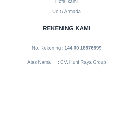
Hotel kami
Unit / Armada
REKENING KAMI
No. Rekening :
144 00 18676699
Atas Nama : CV. Huni Raya Group