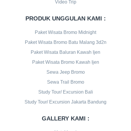
Video Trip
PRODUK UNGGULAN KAMI :
Paket Wisata Bromo Midnight
Paket Wisata Bromo Batu Malang 3d2n
Paket Wisata Baluran Kawah Ijen
Paket Wisata Bromo Kawah Ijen
Sewa Jeep Bromo
Sewa Trail Bromo
Study Tour/ Excursion Bali
Study Tour/ Excursion Jakarta Bandung
GALLERY KAMI :